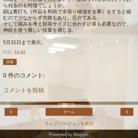
られるのも特徴でしょうか。
絹は裏打ち（作品を和紙で水張り補強する事）をすると縮
むので少なからず失敗もあり、厄介である。
そして縮みを考え額装サイズに合わす計算も必要なので、
神経を使う難しい技量を感じる。
5月31日まで展示。
時刻:
14:49
共有
0 件のコメント:
コメントを投稿
‹
›
ホーム
ウェブ バージョンを表示
Powered by
Blogger
.