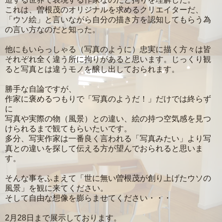
これは、曽根茂のオリジナルを求めるクリエイターだ、
「ウソ絵」と言いながら自分の描き方を認知してもらう為
の言い方なのだと知った。
他にもいらっしゃる（写真のように）忠実に描く方々は皆
それぞれ全く違う所に拘りがあると思います。じっくり観
ると写真とは違うモノを醸し出しておられます。
勝手な自論ですが、
作家に褒めるつもりで「写真のようだ！」だけでは終らず
に
写真や実際の物（風景）との違い、絵の持つ空気感を見つ
けられるまで観てもらいたいです。
多分、写実作家は一番良く言われる「写真みたい」より写
真との違いを探して伝える方が望んでおられると思いま
す。
そんな事をふまえて「世に無い曽根茂が創り上げたウソの
風景」を観に来てください。
そして自由な想像を膨らませてください・・・
2月28日まで展示しております。