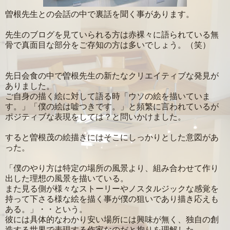
曽根先生との会話の中で裏話を聞く事があります。
先生のブログを見ていられる方は赤裸々に語られている無
骨で真面目な部分をご存知の方は多いでしょう。（笑）
先日会食の中で曽根先生の新たなクリエイティブな発見が
ありました。
ご自身の描く絵に対して語る時「ウソの絵を描いていま
す。」「僕の絵は嘘つきです。」と頻繁に言われているが
ポジティブな表現をしては？と問いかけました。
すると曽根茂の絵描きにはそこにしっかりとした意図があ
った。
「僕のやり方は特定の場所の風景より、組み合わせて作り
出した理想の風景を描いている。
また見る側が様々なストーリーやノスタルジックな感覚を
持って下さる様な絵を描く事が僕の狙いであり描き応えも
ある。」・・という。
彼には具体的なわかり安い場所には興味が無く、独自の創
造する世界で表現する作家なのだと拘りを理解した。