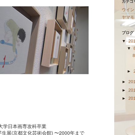
カテゴ
ウイン
ヤマモ
ブログ
▼
20
▼
►
►
20
►
20
►
20
短期大学日本画専攻科卒業

展(京都文化芸術会館) 〜2000年まで