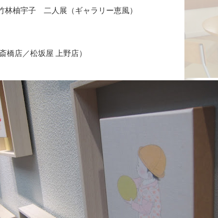
二郎と竹林柚宇子　二人展（ギャラリー恵風）
丸 心斎橋店／松坂屋 上野店）