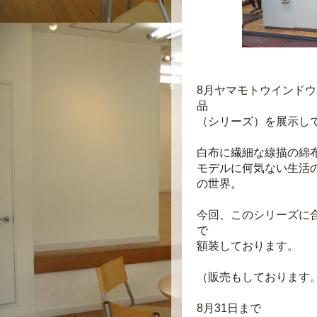
8月ヤマモトウインド
品
（シリーズ）を展示し
白布に繊細な線描の綿
モデルに
何気ない生活
の世界。
今回、このシリーズに
で
額装しております。
（販売もしております
8月31日まで