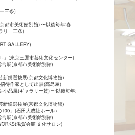
リー三条)
展(京都市美術館別館) 〜以後毎年:春

ラリー三条)
ART GALLERY)
APART-」(東京三鷹市芸術文化センター)

合展(京都市美術館別館)
術工芸新鋭選抜展(京都文化博物館)

招待作家として出展(高島屋)

小品展(ギャラリー賛) 〜以後毎年:
術工芸新鋭選抜展(京都文化博物館)

00」(石田大成社ホール）

合展(京都市美術館別館)

RKS(滋賀会館 文化サロン)