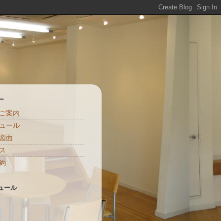
ー
ご案内
ュール
図面
ス
約
ュール