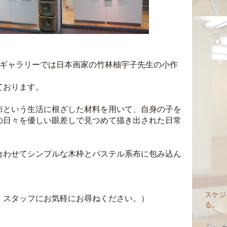
ウギャラリーでは日本画家の竹林柚宇子先生の小作
ております。
布という生活に根ざした材料を用いて、
自身の子を
の日々を優しい眼差しで見つめて描き出された日常
合わせてシンプルな木枠と
パステル系布に包み込ん
スケジ
。スタッフにお気軽にお尋ねください。）
る。