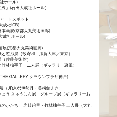
成社ホール)

の線」(石田大成社ホール）
都大丸アートスポット
大成社ICB)
本画展(京都大丸美術画廊)

大成社ホール)
本画展(京都大丸美術画廊)

と遊ぶ展（数寄和　滋賀大津／東京）

（佐藤美術館）

と竹林柚宇子　二人展（ギャラリー恵風）
 Art THE GALLERY クラウンプラザ神戸)
本画新展（JR京都伊勢丹・美術館えき）

きょう きゅうにん展　グループ展（ギャラリーお
のかたち」 岩崎絵里・竹林柚宇子 二人展（大丸 