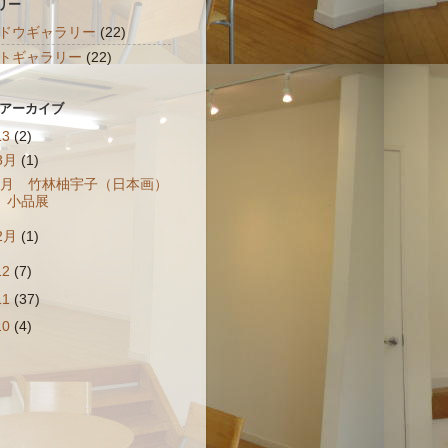
リー
ドウギャラリー
(22)
トギャラリー
(22)
 アーカイブ
13
(2)
8月
(1)
8月 竹林柚宇子（日本画）
小品展
2月
(1)
12
(7)
11
(37)
10
(4)