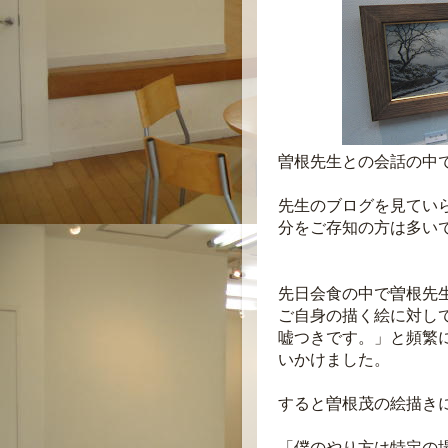
曽根先生との会話の中
先生のブログを見てい
分をご存知の方は多い
先日会食の中で曽根先
ご自身の描く絵に対し
嘘つきです。」と頻繁
いかけました。
すると曽根茂の絵描き
「僕のやり方は特定の