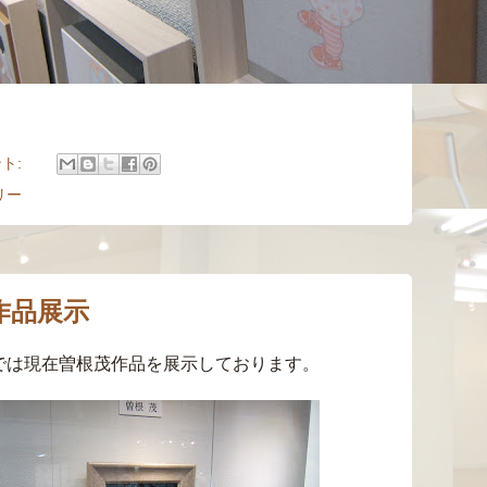
ント:
リー
作品展示
では現在曽根茂作品を展示しております。