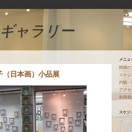
ギャラリー
メニュ
閉廊の
子（日本画）小品展
スケジ
内観・
アクセ
利用規
スケジ