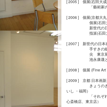
[ 2005 ]　個展(石田大
　　　　　　「藝術家
[ 2006 ]　個展(京
　　　　　　個
展(石田
　　　　　　新世代の日
　　　　　　指派(石田
[ 2007 ]　新世代の日
　　　　　　手すきの紙
　　　　　　尖　東京展
　　　　　　池永康晟
[ 2008 ]　個展 (Fine
[ 2009 ]　京都 日
　　　　　　きょうの
いし ・福岡）

　　　　　　「それぞれ
心斎橋店、東京店）